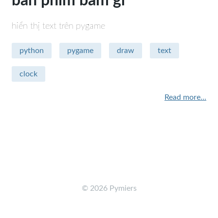
bàn phím bấm gì
hiển thị text trên pygame
python
pygame
draw
text
clock
Read more...
©
2026 Pymiers