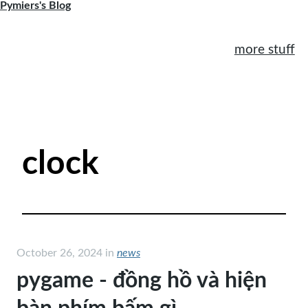
Pymiers's Blog
more stuff
features
news
clock
pymi.vn
October 26, 2024
in
news
pygame - đồng hồ và hiện